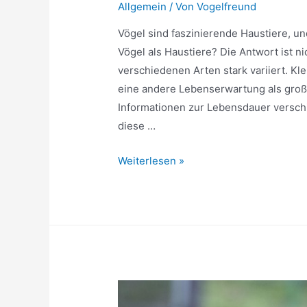
Allgemein
/ Von
Vogelfreund
Vögel sind faszinierende Haustiere, un
Vögel als Haustiere? Die Antwort ist ni
verschiedenen Arten stark variiert. Kl
eine andere Lebenserwartung als groß
Informationen zur Lebensdauer versc
diese …
Wie
Weiterlesen »
alt
werden
Vögel
als
Haustiere?