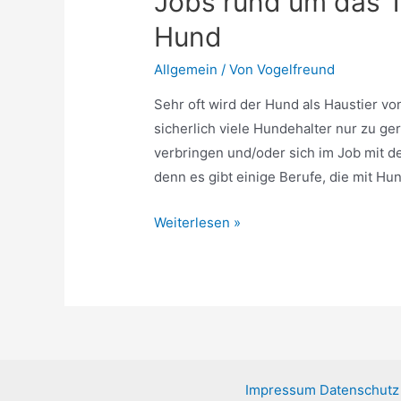
Jobs rund um das T
Hund
Allgemein
/ Von
Vogelfreund
Sehr oft wird der Hund als Haustier 
sicherlich viele Hundehalter nur zu g
verbringen und/oder sich im Job mit 
denn es gibt einige Berufe, die mit H
Jobs
Weiterlesen »
rund
um
das
Thema
Hund
/
Impressum
Datenschutz
Berufe