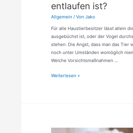
entlaufen ist?
Allgemein
/ Von
Jako
Für alle Haustierbesitzer lässt allein d
ausgebüchst ist, oder der Vogel durchs
stehen. Die Angst, dass man das Tier 
noch unter Umständen womöglich niema
Welche Vorsichtsmaßnahmen …
Was
Weiterlesen »
tun,
wenn
das
geliebte
Haustier
entlaufen
ist?