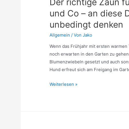
Der richtige Zaun f
und Co – an diese 
unbedingt denken
Allgemein
/ Von
Jako
Wenn das Frühjahr mit ersten warmen T
noch erwarten in den Garten zu gehe
Blumenzwiebeln gesetzt und auch sonst
Hund erfreut sich am Freigang im Gar
Der
Weiterlesen »
richtige
Zaun
für
den
Garten