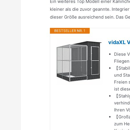
Ein weiteres Top Modell einer Kaninch
kleiner als die zuvor geannte. Integrie
dieser Größe ausreichend sein. Das Ge
BESTSELLER NR. 1
vidaXL V
Diese V
Fliegen
【Stabil
und Sta
Freien 
ist die
【Stahlg
verhind
Ihren V
【Großz
zum Her