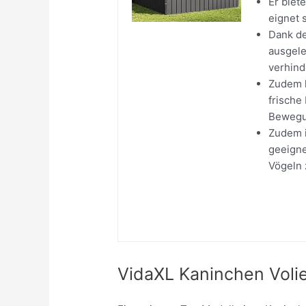
Er biet
eignet 
Dank de
ausgele
verhind
Zudem k
frische
Bewegun
Zudem i
geeigne
Vögeln 
VidaXL Kaninchen Voli