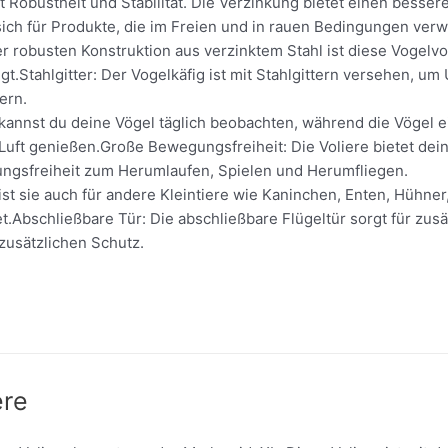
et Robustheit und Stabilität. Die Verzinkung bietet einen bess
sich für Produkte, die im Freien und in rauen Bedingungen ver
r robusten Konstruktion aus verzinktem Stahl ist diese Vogelvo
gt.Stahlgitter: Der Vogelkäfig ist mit Stahlgittern versehen, u
ern.
annst du deine Vögel täglich beobachten, während die Vögel ein
 Luft genießen.Große Bewegungsfreiheit: Die Voliere bietet dei
gsfreiheit zum Herumlaufen, Spielen und Herumfliegen.
st sie auch für andere Kleintiere wie Kaninchen, Enten, Hühner
t.Abschließbare Tür: Die abschließbare Flügeltür sorgt für zusä
zusätzlichen Schutz.
ere