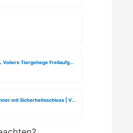
vanvilla Hühnerstall groß Freilaufgehege Hühner Voliere Hühner Hühnerstall XXL Voliere Tiergehege Freilaufgehege für Kaninchen Hühnergehege Freilauf groß Kleintierstall XXL Hühner 3x8x2 m
STREND PRO Hühnerstall aus Metall 6 m² 3x2x2m – Outdoor Freigehege für Hühner mit Sicherheitsschloss | Voliere | Hühnerkäfig | Gehege | Hühnerauslauf | Einfach zu montieren | Enten, Kaninchen, Gänse
beachten?