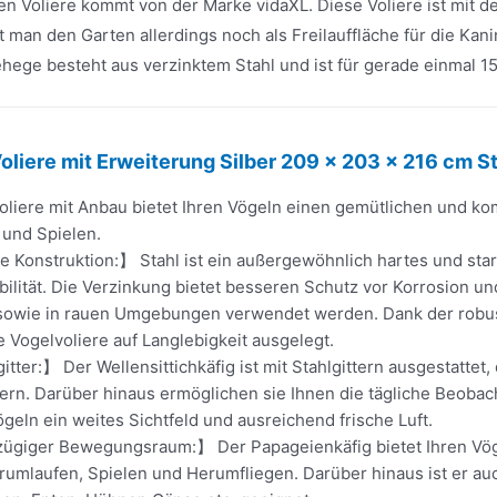
en Voliere kommt von der Marke vidaXL. Diese Voliere ist mit 
rt man den Garten allerdings noch als Freilauffläche für die Ka
hege besteht aus verzinktem Stahl und ist für gerade einmal 15
oliere mit Erweiterung Silber 209 x 203 x 216 cm S
oliere mit Anbau bietet Ihren Vögeln einen gemütlichen und ko
 und Spielen.
e Konstruktion:】 Stahl ist ein außergewöhnlich hartes und stark
bilität. Die Verzinkung bietet besseren Schutz vor Korrosion und
sowie in rauen Umgebungen verwendet werden. Dank der robus
se Vogelvoliere auf Langlebigkeit ausgelegt.
itter:】 Der Wellensittichkäfig ist mit Stahlgittern ausgestattet
ern. Darüber hinaus ermöglichen sie Ihnen die tägliche Beobac
ögeln ein weites Sichtfeld und ausreichend frische Luft.
ügiger Bewegungsraum:】 Der Papageienkäfig bietet Ihren V
umlaufen, Spielen und Herumfliegen. Darüber hinaus ist er auc