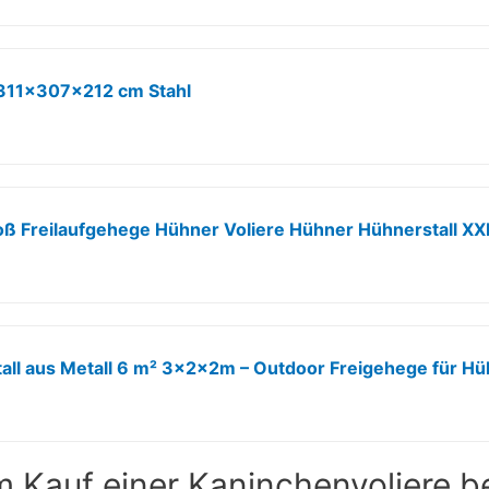
n 311x307x212 cm Stahl
m Kauf einer Kaninchenvoliere 