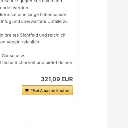
eren Schutz gegen Korrosion und
wendet werden.
liere auf eine lange Lebensdauer
m Unfug und unerwartete Unfälle zu
 breites Sichtfeld und reichlich
nen Vögeln reichlich
, Gänse usw.
tzliche Sicherheit und bietet deinen
321,09 EUR
*Bei Amazon kaufen