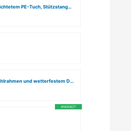
Metal Freilaufgehege Hühnerstall 12 m² Lauffläche, Hühnergehege mit Wasserdichtetem PE-Tuch, Stützstange und Sicherheitsschloss Voliere Gehege mit Auslauf für Hühner, Kaninchen und Verschiedene 3×4×2M
UISEBRT Bogen Hühnerstall 3x2x2m,Hühner Freilaufgehege mit verzinktem Stahlrahmen und wetterfestem Dach, Hühnervoliere mit Verschließbare Tür für Hühner, Kaninchen, Enten, Gänse
ANGEBOT