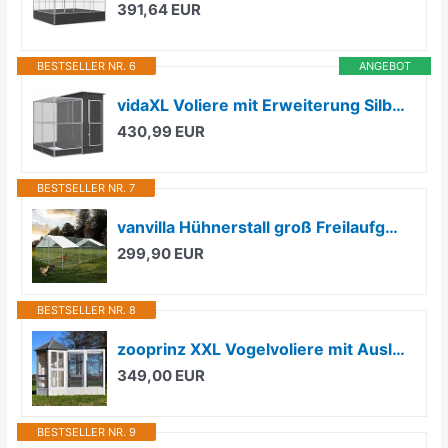
391,64 EUR
BESTSELLER NR. 6
ANGEBOT
vidaXL Voliere mit Erweiterung Silber 209 x 203 x 216 cm Stahl
430,99 EUR
BESTSELLER NR. 7
vanvilla Hühnerstall groß Freilaufgehege Hühner Voliere Hühner Hühnerstall XXL Voliere Tiergehege Freilaufgehege für Kaninchen Hühnergehege Freilauf groß Kleintierstall XXL Hühner 3x8x2 m
299,90 EUR
BESTSELLER NR. 8
zooprinz XXL Vogelvoliere mit Auslauf – Vollholz & Draht
349,00 EUR
BESTSELLER NR. 9