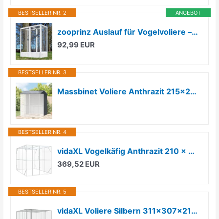
BESTSELLER NR. 2
ANGEBOT
zooprinz Auslauf für Vogelvoliere – erweiterbar, Vollholz & Draht
92,99 EUR
BESTSELLER NR. 3
Massbinet Voliere Anthrazit 215x210x247 cm Stahl Vogelfreiheit mit geräumigem Innenraum
BESTSELLER NR. 4
vidaXL Vogelkäfig Anthrazit 210 x 304 x 213 cm
369,52 EUR
BESTSELLER NR. 5
vidaXL Voliere Silbern 311x307x212 cm Stahl